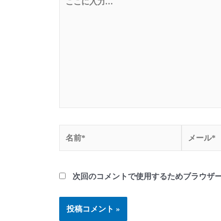
こ
に
入
力…
名
メ
前
ー
*
ル
*
次回のコメントで使用するためブラウザ