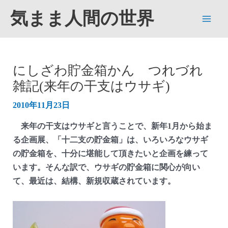
内
気まま人間の世界
容
Main
を
ス
Men
キ
にしざわ貯金箱かん つれづれ
ッ
雑記(来年の干支はウサギ)
プ
2010年11月23日
来年の干支はウサギと言うことで、新年1月から始ま
る企画展、「十二支の貯金箱」は、いろいろなウサギ
の貯金箱を、十分に堪能して頂きたいと企画を練って
います。そんな訳で、ウサギの貯金箱に関心が向い
て、最近は、結構、新規収蔵されています。