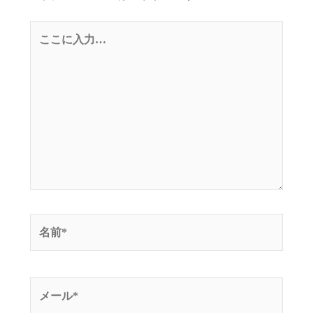
こ
こ
に
入
力…
名
前
*
メ
ー