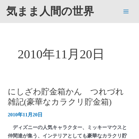
内
気まま人間の世界
容
Main
を
ス
Men
キ
ッ
2010年11月20日
プ
にしざわ貯金箱かん つれづれ
雑記(豪華なカラクリ貯金箱)
2010年11月20日
ディズニーの人気キャラクター、ミッキーマウスと
仲間達が集う、インテリアとしても豪華なカラクリ貯