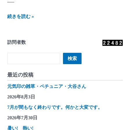
—–
に
続きを読む »
し
ざ
わ
訪問者数
貯
金
検索
検索
箱
か
最近の投稿
ん
元気印の雑草・ペチュニア・大谷さん
つ
れ
2026年8月3日
づ
7月が間もなく終わりです。何かと大変です。
れ
2026年7月30日
雑
記
暑い! 熱い!