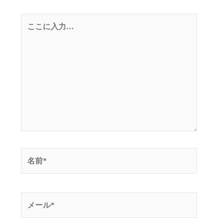
こ
こ
に
入
力…
名
前
*
メ
ー