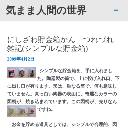
内
気まま人間の世界
容
Main
を
ス
Men
キ
にしざわ貯金箱かん つれづれ
ッ
雑記(シンプルな貯金箱)
プ
2009年4月2日
シンプルな貯金箱を、手に入れまし
た。陶器製の筒で、上に投げ入れ口、下
に出し口が有ります。形は、単なる筒で、何も意味し
ていません。真っ白い陶器の表面に、奇麗なカラーの
図柄が、焼き込まれています。この図柄が、売りなん
ですね。
お金を貯める道具としては、シンプルで合理的、図