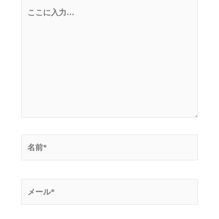
こ
こ
に
入
力…
名
前
*
メ
ー
ル