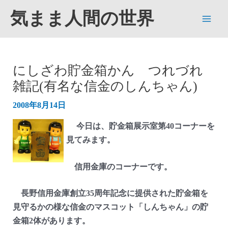
内
気まま人間の世界
容
Main
を
ス
Men
キ
にしざわ貯金箱かん つれづれ
ッ
雑記(有名な信金のしんちゃん)
プ
2008年8月14日
今日は、貯金箱展示室第40コーナーを
見てみます。
信用金庫のコーナーです。
長野信用金庫創立35周年記念に提供された貯金箱を
見守るかの様な信金のマスコット「しんちゃん」の貯
金箱2体があります。