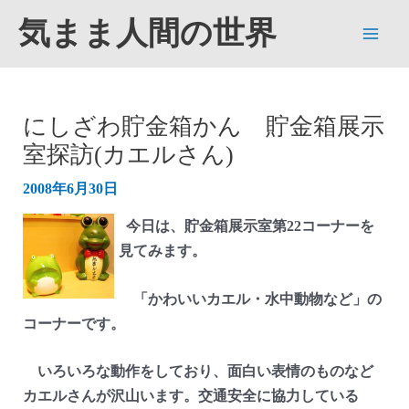
内
気まま人間の世界
容
Main
を
ス
Men
キ
にしざわ貯金箱かん 貯金箱展示
ッ
室探訪(カエルさん)
プ
2008年6月30日
今日は、貯金箱展示室第22コーナーを
見てみます。
「かわいいカエル・水中動物など」の
コーナーです。
いろいろな動作をしており、面白い表情のものなど
カエルさんが沢山います。交通安全に協力している